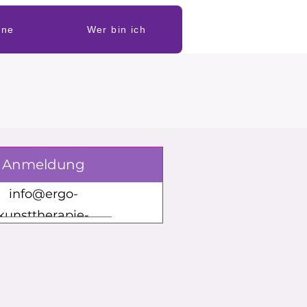
ine
Wer bin ich
Anmeldung
info@ergo-
kunsttherapie-
info@ergo-
hannover.de
kunsttherapie-
hannover.de