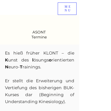
ME
NU
ASONT
Termine
​​Es hieß früher KLONT – die
K
unst des
l
ösungs
o
rientierten
N
euro-
T
rainings.
Er stellt die Erweiterung und
Vertiefung des bisherigen BUK-
Kurses dar (Beginning of
Understanding Kinesiology).