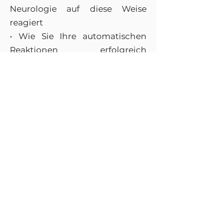
Neurologie auf diese Weise
reagiert
• Wie Sie Ihre automatischen
Reaktionen erfolgreich
verändern
• Verborgene Themen bei
Klienten erkennen und
balancieren
• Automatische Abwehr
erkennen und lösen
• Mehr über Unterdrückung und
deren Balancierung
• Das Motivations-Barometer
• Festlegung des Sitzungs-
Themas über die Kontext-
Testliste