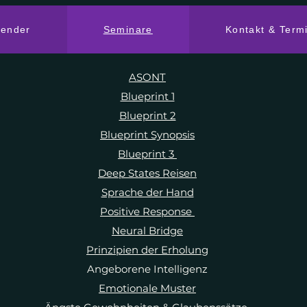
lender
Seminare
Kontakt & Term
ASONT
Blueprint 1
Blueprint 2
Blueprint Synopsis
Blueprint 3
Deep States Reisen
Sprache der Hand
Positive Response
Neural Bridge
Prinzipien der Erholung
Angeborene Intelligenz
Emotionale Muster